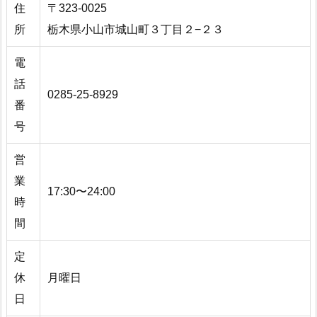
住
〒323-0025
所
栃木県小山市城山町３丁目２−２３
電
話
0285-25-8929
番
号
営
業
17:30〜24:00
時
間
定
休
月曜日
日