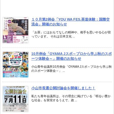
１０月第2例会「YOU WA FES.茶道体験：国際交
流会」開催のお知らせ
「お茶」にはおもてなしの精神や、相手を思いやる心が宿
っています。 それは日本文化 ...
10月例会「OYAMA Jスポ～プロから学ぶ秋のスポ
ーツ体験会～」開催のお知らせ
小山青年会議所10月例会「OYAMA Jスポ～プロから学ぶ秋
のスポーツ体験会～」 ...
小山市長選公開討論会を開催しました！
私たち青年会議所は、その理念に掲げている「明るい豊か
な社会」を実現するうえで、政 ...