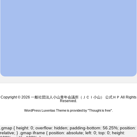
Copyright ©
2026
一般社団法人小山青年会議所（ＪＣＩ小山） 公式ＨＰ
All Rights
Reserved.
WordPress Luxeritas Theme is provided by "
Thought is free
".
.gmap { height: 0; overflow: hidden; padding-bottom: 56.25%; position:
relative; } .gmap iframe { position: absolute; left: 0; top: 0; height: