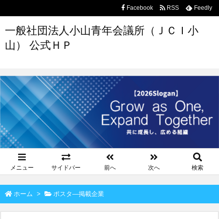
Facebook
RSS
Feedly
一般社団法人小山青年会議所（ＪＣＩ小
山） 公式ＨＰ
メニュー
サイドバー
前へ
次へ
検索
ホーム
>
ポスタ―掲載企業