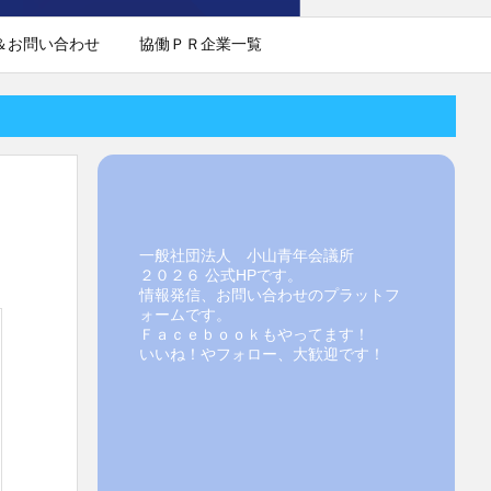
＆お問い合わせ
協働ＰＲ企業一覧
一般社団法人 小山青年会議所
２０２６ 公式HPです。
情報発信、お問い合わせのプラットフ
ォームです。
Ｆａｃｅｂｏｏｋもやってます！
いいね！やフォロー、大歓迎です！