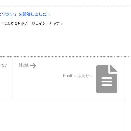
とワタシ」を開催しました！
バーによる２月例会「ジェイシーとギア ...
rev
Next
ロ
huali ～ふあり～