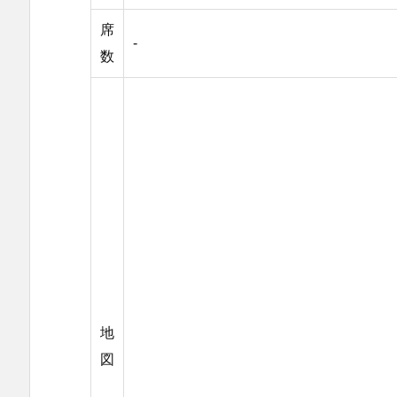
席
-
数
地
図