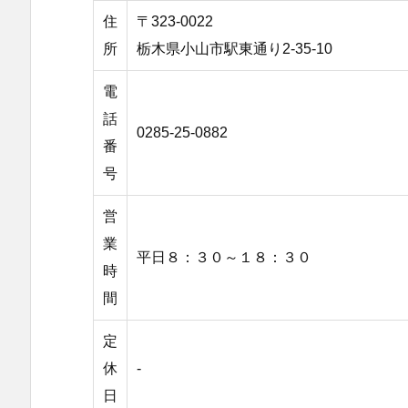
住
〒323-0022
所
栃木県小山市駅東通り2-35-10
電
話
0285-25-0882
番
号
営
業
平日８：３０～１８：３０
時
間
定
休
-
日