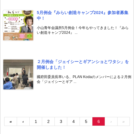
5月例会『みらい創造キャンプ2024』参加者募集
中！
小山青年会議所5月例会！今年もやってきました！『みら
い創造キャンプ2024』 ...
２月例会「ジェイシーとギアンショとワタシ」を
開催しました！
國府田委員長率いる、PLAN Kodaのメンバーによる２月例
会「ジェイシーとギア ...
«
‹
1
2
3
4
5
6
›
»