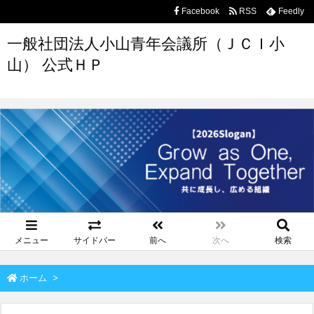
Facebook
RSS
Feedly
一般社団法人小山青年会議所（ＪＣＩ小
山） 公式ＨＰ
メニュー
サイドバー
前へ
次へ
検索
ホーム
>