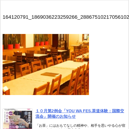
164120791_1869036223259266_2886751021705610
１０月第2例会「YOU WA FES.茶道体験：国際交
流会」開催のお知らせ
「お茶」にはおもてなしの精神や、相手を思いやる心が宿