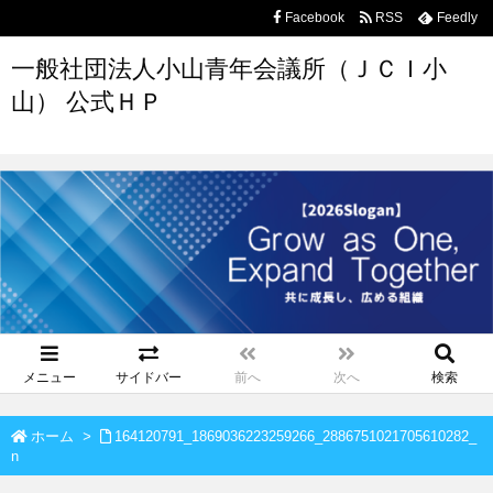
Facebook
RSS
Feedly
一般社団法人小山青年会議所（ＪＣＩ小
山） 公式ＨＰ
メニュー
サイドバー
前へ
次へ
検索
ホーム
>
164120791_1869036223259266_2886751021705610282_
n