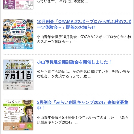
っています。 それは日本文化 ...
10月例会「OYAMA Jスポ～プロから学ぶ秋のスポ
ーツ体験会～」開催のお知らせ
小山青年会議所10月例会「OYAMA Jスポ～プロから学ぶ秋
のスポーツ体験会～」 ...
小山市長選公開討論会を開催しました！
私たち青年会議所は、その理念に掲げている「明るい豊か
な社会」を実現するうえで、政 ...
5月例会『みらい創造キャンプ2024』参加者募集
中！
小山青年会議所5月例会！今年もやってきました！『みら
い創造キャンプ2024』 ...