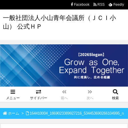
Facebook
RSS
Feedly
一般社団法人小山青年会議所（ＪＣＩ小
山） 公式ＨＰ
メニュー
サイドバー
前へ
次へ
検索
ホーム
>
164410004_1869023389927216_534453690266104995_n