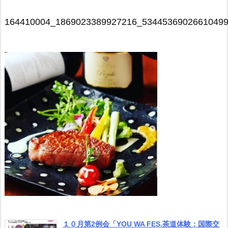
164410004_1869023389927216_5344536902661049
１０月第2例会「YOU WA FES.茶道体験：国際交