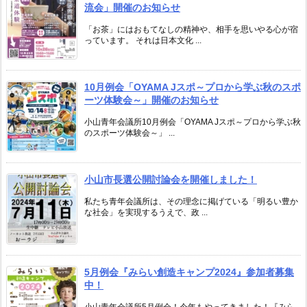
流会」開催のお知らせ
「お茶」にはおもてなしの精神や、相手を思いやる心が宿
っています。 それは日本文化 ...
10月例会「OYAMA Jスポ～プロから学ぶ秋のスポ
ーツ体験会～」開催のお知らせ
小山青年会議所10月例会「OYAMA Jスポ～プロから学ぶ秋
のスポーツ体験会～」 ...
小山市長選公開討論会を開催しました！
私たち青年会議所は、その理念に掲げている「明るい豊か
な社会」を実現するうえで、政 ...
5月例会『みらい創造キャンプ2024』参加者募集
中！
小山青年会議所5月例会！今年もやってきました！『みら