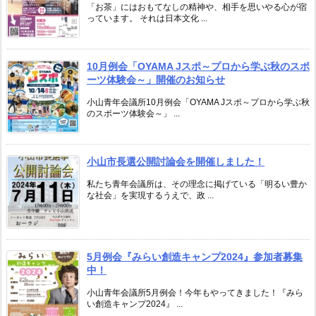
「お茶」にはおもてなしの精神や、相手を思いやる心が宿
っています。 それは日本文化 ...
10月例会「OYAMA Jスポ～プロから学ぶ秋のスポ
ーツ体験会～」開催のお知らせ
小山青年会議所10月例会「OYAMA Jスポ～プロから学ぶ秋
のスポーツ体験会～」 ...
小山市長選公開討論会を開催しました！
私たち青年会議所は、その理念に掲げている「明るい豊か
な社会」を実現するうえで、政 ...
5月例会『みらい創造キャンプ2024』参加者募集
中！
小山青年会議所5月例会！今年もやってきました！『みら
い創造キャンプ2024』 ...