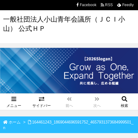
Facebook
RSS
Feedly
一般社団法人小山青年会議所（ＪＣＩ小
山） 公式ＨＰ
メニュー
サイドバー
前へ
次へ
検索
ホーム
>
164461243_1869044696591752_4657931373684999501_
n