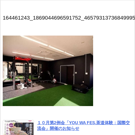
164461243_1869044696591752_4657931373684999
１０月第2例会「YOU WA FES.茶道体験：国際交
流会」開催のお知らせ