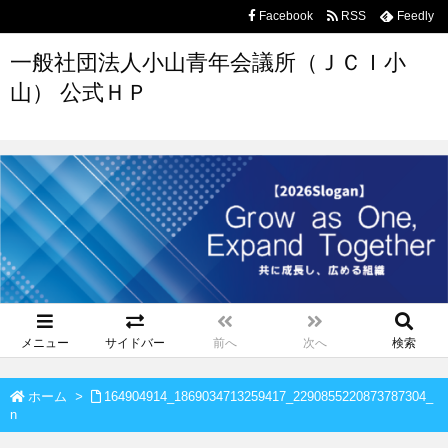
Facebook
RSS
Feedly
一般社団法人小山青年会議所（ＪＣＩ小
山） 公式ＨＰ
メニュー
サイドバー
前へ
次へ
検索
ホーム
>
164904914_1869034713259417_2290855220873787304_
n