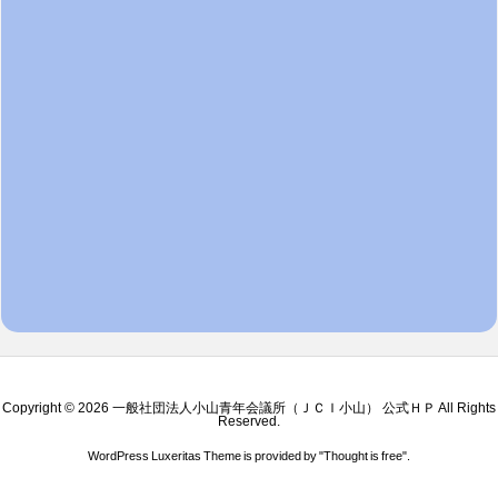
Copyright ©
2026
一般社団法人小山青年会議所（ＪＣＩ小山） 公式ＨＰ
All Rights
Reserved.
WordPress Luxeritas Theme is provided by "
Thought is free
".