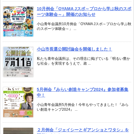
10月例会「OYAMA Jスポ～プロから学ぶ秋のスポ
ーツ体験会～」開催のお知らせ
小山青年会議所10月例会「OYAMA Jスポ～プロから学ぶ秋
のスポーツ体験会～」 ...
小山市長選公開討論会を開催しました！
私たち青年会議所は、その理念に掲げている「明るい豊か
な社会」を実現するうえで、政 ...
5月例会『みらい創造キャンプ2024』参加者募集
中！
小山青年会議所5月例会！今年もやってきました！『みら
い創造キャンプ2024』 ...
２月例会「ジェイシーとギアンショとワタシ」を