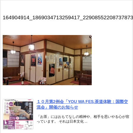
164904914_1869034713259417_2290855220873787
１０月第2例会「YOU WA FES.茶道体験：国際交
流会」開催のお知らせ
「お茶」にはおもてなしの精神や、相手を思いやる心が宿
っています。 それは日本文化 ...