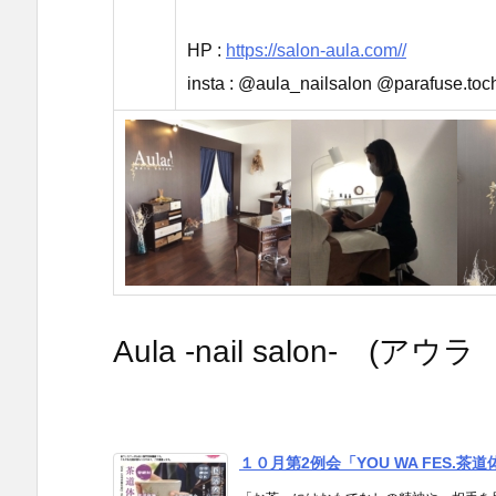
HP :
https://salon-aula.com//
insta : @aula_nailsalon @parafuse.toc
Aula -nail salon- (
１０月第2例会「YOU WA FES.