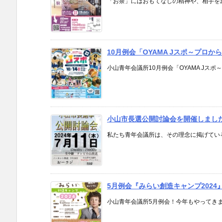
「お茶」にはおもてなしの精神や、相手を思い
10月例会「OYAMA Jスポ～プロ
小山青年会議所10月例会「OYAMA Jスポ
小山市長選公開討論会を開催しまし
私たち青年会議所は、その理念に掲げている
5月例会『みらい創造キャンプ2024
小山青年会議所5月例会！今年もやってきまし