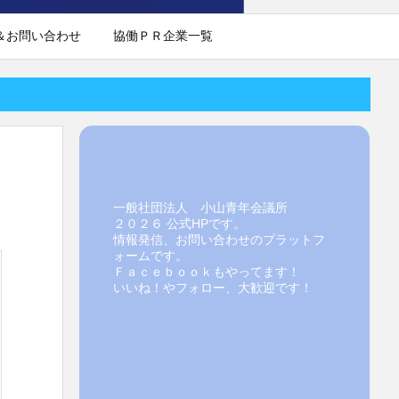
＆お問い合わせ
協働ＰＲ企業一覧
一般社団法人 小山青年会議所
２０２６ 公式HPです。
情報発信、お問い合わせのプラットフ
ォームです。
Ｆａｃｅｂｏｏｋもやってます！
いいね！やフォロー、大歓迎です！