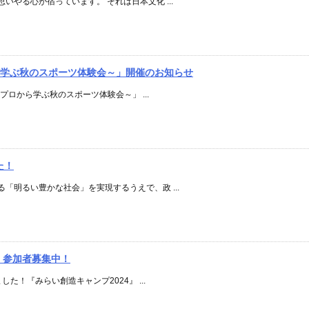
やる心が宿っています。 それは日本文化 ...
から学ぶ秋のスポーツ体験会～」開催のお知らせ
～プロから学ぶ秋のスポーツ体験会～」 ...
た！
「明るい豊かな社会」を実現するうえで、政 ...
』参加者募集中！
た！『みらい創造キャンプ2024』 ...