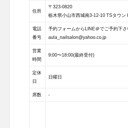
〒323-0820
住所
栃木県小山市西城南3-12-10 TSタウン 
電話
予約フォームからLINE＠でご予約下さい 
番号
aula_nailsalon@yahoo.co.jp
営業
9:00〜18:00(最終受付)
時間
定休
日曜日
日
席数
-