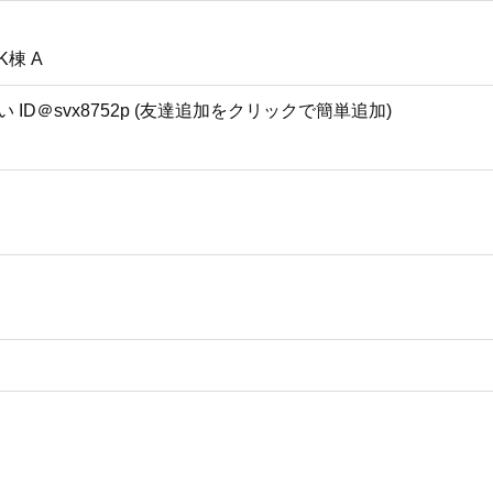
K棟 A
ID＠svx8752p (友達追加をクリックで簡単追加)