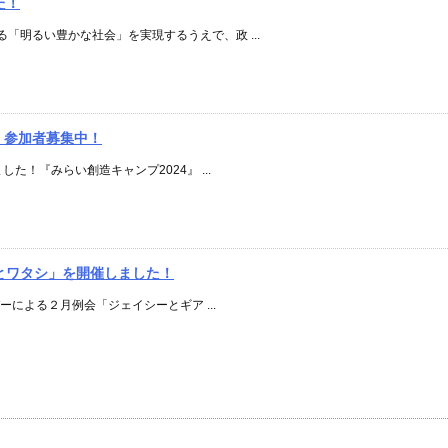
た！
「明るい豊かな社会」を実現するうえで、政 ...
』参加者募集中！
た！『みらい創造キャンプ2024』 ...
とワタシ」を開催しました！
バーによる２月例会「ジェイシーとギア ...