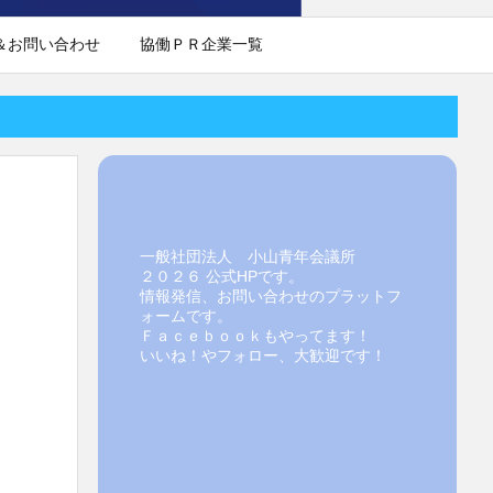
＆お問い合わせ
協働ＰＲ企業一覧
一般社団法人 小山青年会議所
２０２６ 公式HPです。
情報発信、お問い合わせのプラットフ
ォームです。
Ｆａｃｅｂｏｏｋもやってます！
いいね！やフォロー、大歓迎です！