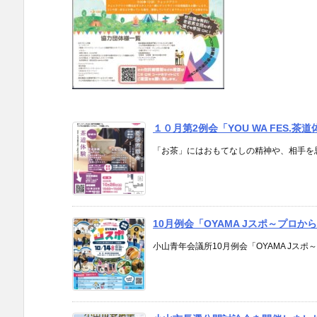
１０月第2例会「YOU WA FES.
「お茶」にはおもてなしの精神や、相手を思い
10月例会「OYAMA Jスポ～プロ
小山青年会議所10月例会「OYAMA Jスポ