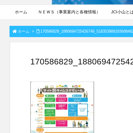
ホーム
ＮＥＷＳ（事業案内と各種情報）
JCI小山と
ホーム
>
170586829_1880694725426749_51835398918368848
170586829_18806947254