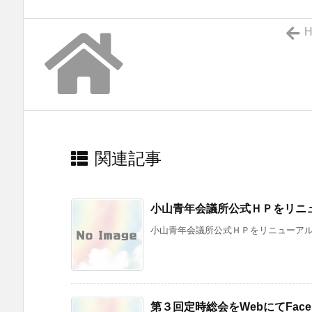
H
関連記事
小山青年会議所公式ＨＰをリニ
小山青年会議所公式ＨＰをリニューアルし
第３回定時総会をWebにてFaceb