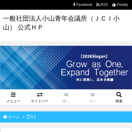
Facebook
RSS
Feedly
一般社団法人小山青年会議所（ＪＣＩ小
山） 公式ＨＰ
メニュー
サイドバー
前へ
次へ
検索
ホーム
>
3-2