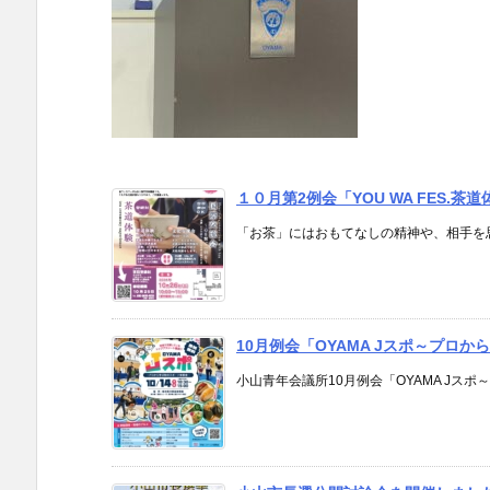
１０月第2例会「YOU WA FES.
「お茶」にはおもてなしの精神や、相手を思い
10月例会「OYAMA Jスポ～プロ
小山青年会議所10月例会「OYAMA Jスポ