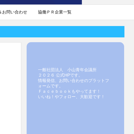
＆お問い合わせ
協働ＰＲ企業一覧
一般社団法人 小山青年会議所
２０２６ 公式HPです。
情報発信、お問い合わせのプラットフ
ォームです。
Ｆａｃｅｂｏｏｋもやってます！
いいね！やフォロー、大歓迎です！