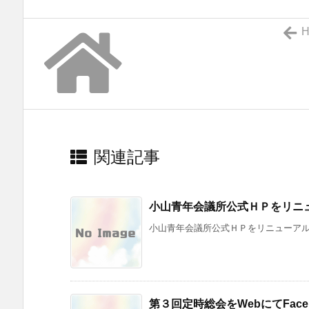
H
関連記事
小山青年会議所公式ＨＰをリニ
小山青年会議所公式ＨＰをリニューアルし
第３回定時総会をWebにてFaceb