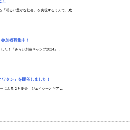
た！
「明るい豊かな社会」を実現するうえで、政 ...
』参加者募集中！
た！『みらい創造キャンプ2024』 ...
とワタシ」を開催しました！
バーによる２月例会「ジェイシーとギア ...