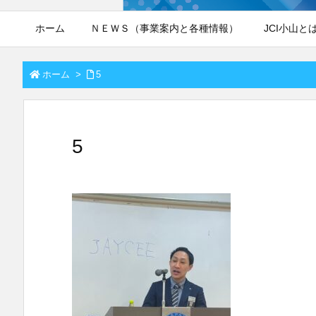
ホーム
ＮＥＷＳ（事業案内と各種情報）
JCI小山と
ホーム
>
5
5