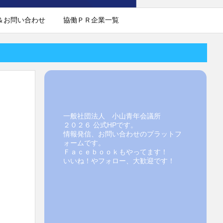
＆お問い合わせ
協働ＰＲ企業一覧
一般社団法人 小山青年会議所
２０２６ 公式HPです。
情報発信、お問い合わせのプラットフ
ォームです。
Ｆａｃｅｂｏｏｋもやってます！
いいね！やフォロー、大歓迎です！