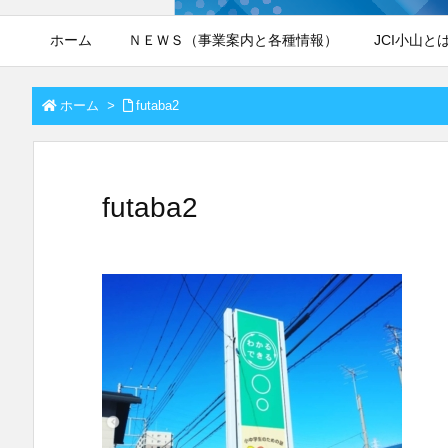
ホーム
ＮＥＷＳ（事業案内と各種情報）
JCI小山と
ホーム
>
futaba2
futaba2