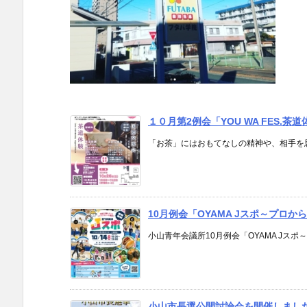
１０月第2例会「YOU WA FES.
「お茶」にはおもてなしの精神や、相手を思い
10月例会「OYAMA Jスポ～プロ
小山青年会議所10月例会「OYAMA Jスポ
小山市長選公開討論会を開催しまし