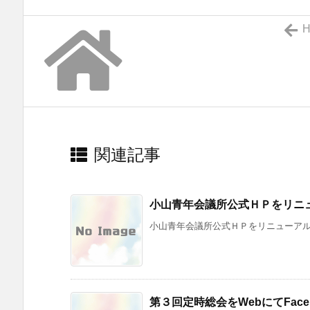
H
関連記事
小山青年会議所公式ＨＰをリニ
小山青年会議所公式ＨＰをリニューアルし
第３回定時総会をWebにてFaceb