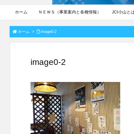
ホーム
ＮＥＷＳ（事業案内と各種情報）
JCI小山と
ホーム
>
image0-2
image0-2