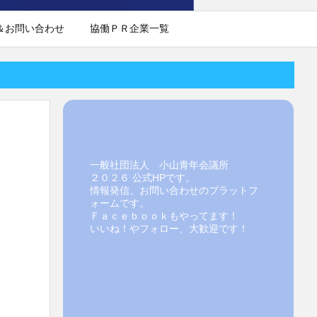
＆お問い合わせ
協働ＰＲ企業一覧
一般社団法人 小山青年会議所
２０２６ 公式HPです。
情報発信、お問い合わせのプラットフ
ォームです。
Ｆａｃｅｂｏｏｋもやってます！
いいね！やフォロー、大歓迎です！