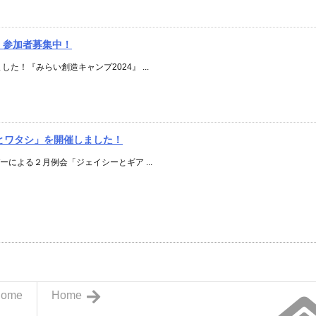
』参加者募集中！
た！『みらい創造キャンプ2024』 ...
とワタシ」を開催しました！
バーによる２月例会「ジェイシーとギア ...
ome
Home