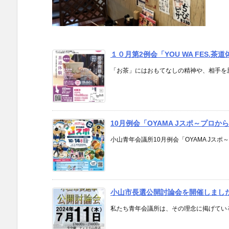
１０月第2例会「YOU WA FES.
「お茶」にはおもてなしの精神や、相手を思い
10月例会「OYAMA Jスポ～プロ
小山青年会議所10月例会「OYAMA Jスポ
小山市長選公開討論会を開催しまし
私たち青年会議所は、その理念に掲げている