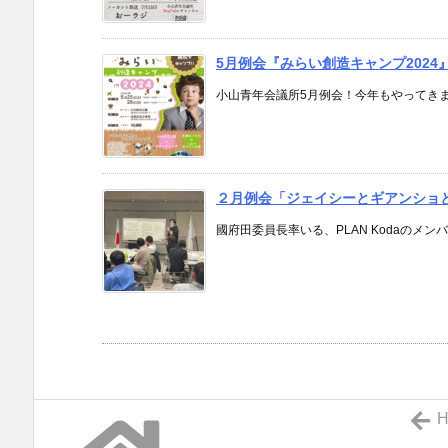
5月例会『みらい創造キャンプ2024
小山青年会議所5月例会！今年もやってきまし
２月例会「ジェイシーとギアンショ
國府田委員長率いる、PLAN Kodaのメン
H