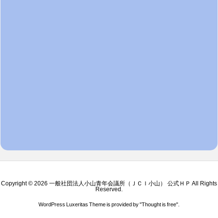
Copyright ©
2026
一般社団法人小山青年会議所（ＪＣＩ小山） 公式ＨＰ
All Rights
Reserved.
WordPress Luxeritas Theme is provided by "
Thought is free
".