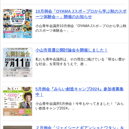
10月例会「OYAMA Jスポ～プロから学ぶ秋のスポ
ーツ体験会～」開催のお知らせ
小山青年会議所10月例会「OYAMA Jスポ～プロから学ぶ秋
のスポーツ体験会～」 ...
小山市長選公開討論会を開催しました！
私たち青年会議所は、その理念に掲げている「明るい豊か
な社会」を実現するうえで、政 ...
5月例会『みらい創造キャンプ2024』参加者募集
中！
小山青年会議所5月例会！今年もやってきました！『みら
い創造キャンプ2024』 ...
２月例会「ジェイシーとギアンショとワタシ」を