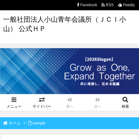
Facebook
RSS
Feedly
一般社団法人小山青年会議所（ＪＣＩ小
山） 公式ＨＰ
メニュー
サイドバー
前へ
次へ
検索
ホーム
>
sample